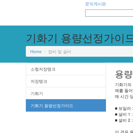
문의게시판
기화기 용량선정가이
Home
장비 및 설비
소형저장탱크
용량
저장탱크
기화기의 
예를 들어
기화기
매 시간 
기화기 용량선정가이드
■ 보일러 :
■ 설비 1 
■ 설비 2 
이 경우 